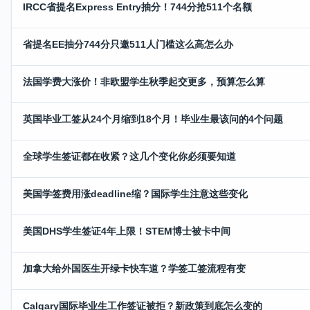
IRCC省提名Express Entry抽分！744分抢511个名额
省提名EE抽分744分只邀511人门槛这么高怎么办
法国学费大涨价！非欧盟学生秋季起交更多，预算怎么算
英国毕业工签从24个月缩到18个月！毕业生最该问的4个问题
全球学生签证都在收紧？这几个变化你必须要知道
美国学签费用涨deadline缩？国际学生注意这些变化
美国DHS学生签证4年上限！STEM博士被卡中间
加拿大给外国医生开绿卡快车道？学签工签流程有变
Calgary国际毕业生工作签证被拒？新政策到底怎么变的