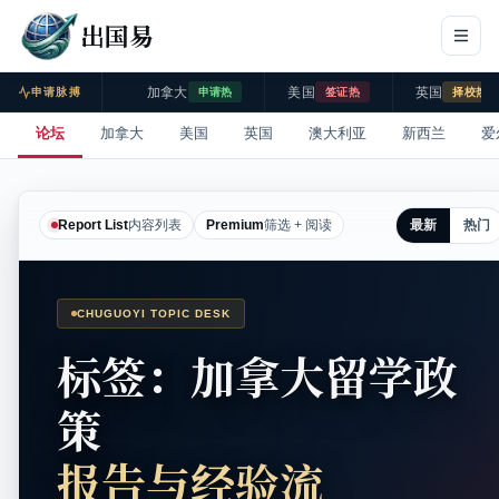
出国易
加拿大
美国
英国
申请脉搏
申请热
签证热
择校热
论坛
加拿大
美国
英国
澳大利亚
新西兰
爱
最新
热门
Report List
内容列表
Premium
筛选 + 阅读
CHUGUOYI TOPIC DESK
标签：加拿大留学政
策
报告与经验流