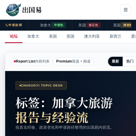
出国易
加拿大
美国
英国
申请脉搏
申请热
签证热
择校热
论坛
加拿大
美国
英国
澳大利亚
新西兰
爱
最新
热门
Report List
内容列表
Premium
筛选 + 阅读
CHUGUOYI TOPIC DESK
标签：加拿大旅游
报告与经验流
按真实经验、政策变化和申请路径整理的出国易内容流。