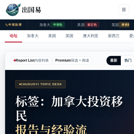
出国易
加拿大
美国
英国
申请脉搏
申请热
签证热
择校热
论坛
加拿大
美国
英国
澳大利亚
新西兰
爱
最新
热门
Report List
内容列表
Premium
筛选 + 阅读
CHUGUOYI TOPIC DESK
标签：加拿大投资移
民
报告与经验流