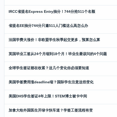
IRCC省提名Express Entry抽分！744分抢511个名额
省提名EE抽分744分只邀511人门槛这么高怎么办
法国学费大涨价！非欧盟学生秋季起交更多，预算怎么算
英国毕业工签从24个月缩到18个月！毕业生最该问的4个问题
全球学生签证都在收紧？这几个变化你必须要知道
美国学签费用涨deadline缩？国际学生注意这些变化
美国DHS学生签证4年上限！STEM博士被卡中间
加拿大给外国医生开绿卡快车道？学签工签流程有变