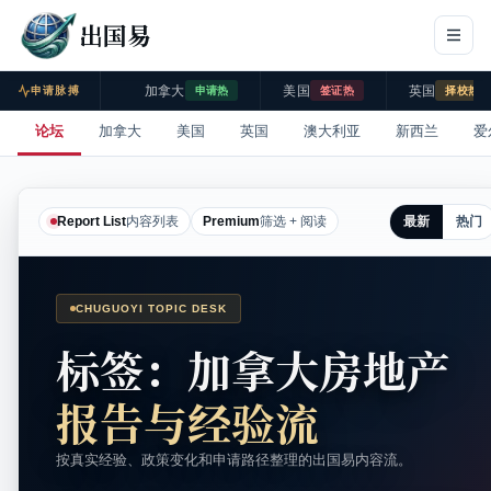
出国易
加拿大
美国
英国
申请脉搏
申请热
签证热
择校热
论坛
加拿大
美国
英国
澳大利亚
新西兰
爱
最新
热门
Report List
内容列表
Premium
筛选 + 阅读
CHUGUOYI TOPIC DESK
标签：加拿大房地产
报告与经验流
按真实经验、政策变化和申请路径整理的出国易内容流。