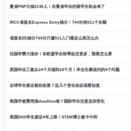
曼省PNP大抽2146人！在曼省毕业的留学生机会来了
IRCC省提名Express Entry抽分！744分抢511个名额
省提名EE抽分744分只邀511人门槛这么高怎么办
法国学费大涨价！非欧盟学生秋季起交更多，预算怎么算
英国毕业工签从24个月缩到18个月！毕业生最该问的4个问题
全球学生签证都在收紧？这几个变化你必须要知道
美国学签费用涨deadline缩？国际学生注意这些变化
美国DHS学生签证4年上限！STEM博士被卡中间