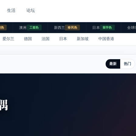
生活
论坛
澳洲
新西兰
日本
全球
校热
工签热
移民热
留学热
爱尔兰
德国
法国
日本
新加坡
中国香港
最新
热门
偶
。