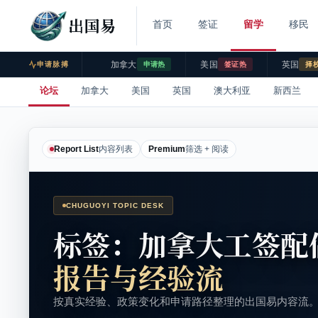
出国易
首页
签证
留学
移民
加拿大
美国
英国
申请脉搏
申请热
签证热
择
论坛
加拿大
美国
英国
澳大利亚
新西兰
Report List
内容列表
Premium
筛选 + 阅读
CHUGUOYI TOPIC DESK
标签：加拿大工签配
报告与经验流
按真实经验、政策变化和申请路径整理的出国易内容流