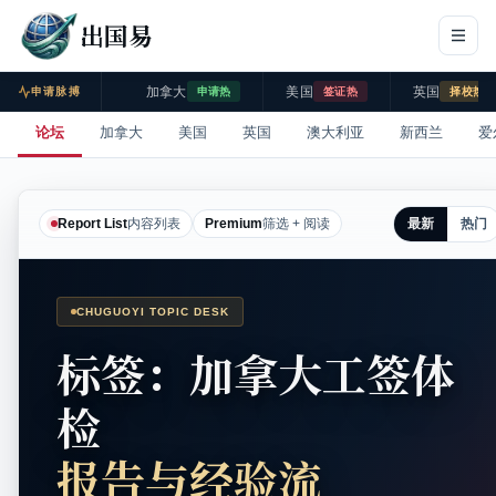
出国易
加拿大
美国
英国
申请脉搏
申请热
签证热
择校热
论坛
加拿大
美国
英国
澳大利亚
新西兰
爱
最新
热门
Report List
内容列表
Premium
筛选 + 阅读
CHUGUOYI TOPIC DESK
标签：加拿大工签体
检
报告与经验流