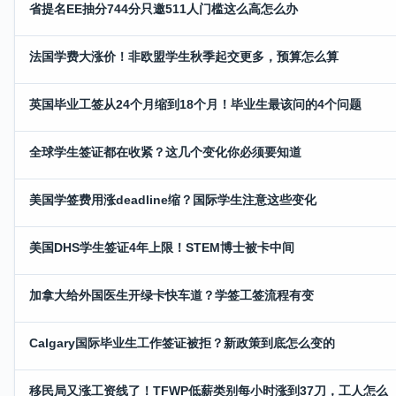
省提名EE抽分744分只邀511人门槛这么高怎么办
法国学费大涨价！非欧盟学生秋季起交更多，预算怎么算
英国毕业工签从24个月缩到18个月！毕业生最该问的4个问题
全球学生签证都在收紧？这几个变化你必须要知道
美国学签费用涨deadline缩？国际学生注意这些变化
美国DHS学生签证4年上限！STEM博士被卡中间
加拿大给外国医生开绿卡快车道？学签工签流程有变
Calgary国际毕业生工作签证被拒？新政策到底怎么变的
移民局又涨工资线了！TFWP低薪类别每小时涨到37刀，工人怎么