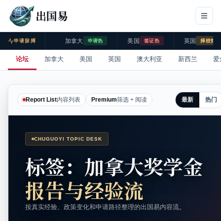
出国易
加拿大
美国
英国
申请脉搏
申请热
签证热
择校热
论坛
加拿大
美国
英国
澳大利亚
新西兰
爱
最新
热门
Report List
内容列表
Premium
筛选 + 阅读
CHUGUOYI TOPIC DESK
标签：加拿大奖学金
报告与经验流
按真实经验、政策变化和申请路径整理的出国易内容流。