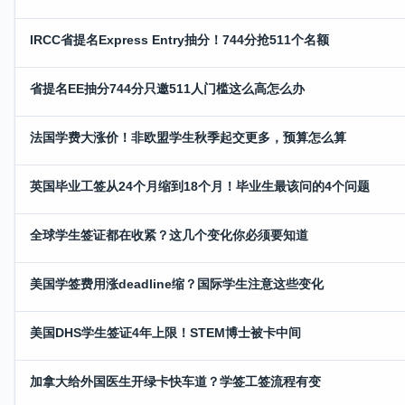
IRCC省提名Express Entry抽分！744分抢511个名额
省提名EE抽分744分只邀511人门槛这么高怎么办
法国学费大涨价！非欧盟学生秋季起交更多，预算怎么算
英国毕业工签从24个月缩到18个月！毕业生最该问的4个问题
全球学生签证都在收紧？这几个变化你必须要知道
美国学签费用涨deadline缩？国际学生注意这些变化
美国DHS学生签证4年上限！STEM博士被卡中间
加拿大给外国医生开绿卡快车道？学签工签流程有变