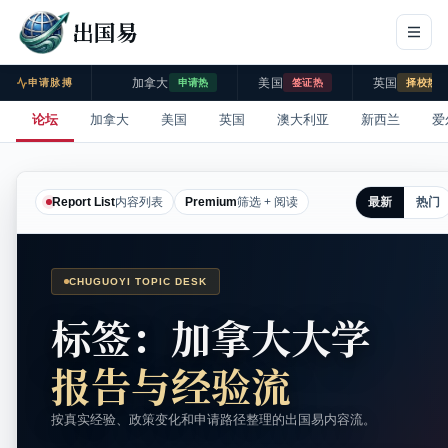
出国易
加拿大
美国
英国
申请脉搏
申请热
签证热
择校热
论坛
加拿大
美国
英国
澳大利亚
新西兰
爱
最新
热门
Report List
内容列表
Premium
筛选 + 阅读
CHUGUOYI TOPIC DESK
标签：加拿大大学
报告与经验流
按真实经验、政策变化和申请路径整理的出国易内容流。