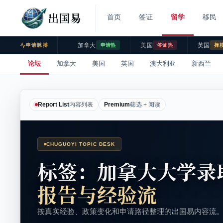
出国易
首页
签证
留学
移民
加拿大
美国
英国
申请脉搏
申请热
签证热
择
论坛
加拿大
美国
英国
澳大利亚
新西兰
Report List
内容列表
Premium
筛选 + 阅读
CHUGUOYI TOPIC DESK
标签：加拿大大学录
报告与经验流
按真实经验、政策变化和申请路径整理的出国易内容流