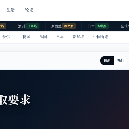
生活
论坛
澳洲
新西兰
日本
全球
校热
工签热
移民热
留学热
爱尔兰
德国
法国
日本
新加坡
中国香港
最新
热门
取要求
。