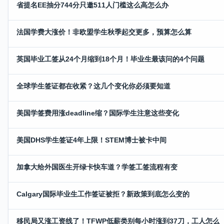
省提名EE抽分744分只邀511人门槛这么高怎么办
法国学费大涨价！非欧盟学生秋季起交更多，预算怎么算
英国毕业工签从24个月缩到18个月！毕业生最该问的4个问题
全球学生签证都在收紧？这几个变化你必须要知道
美国学签费用涨deadline缩？国际学生注意这些变化
美国DHS学生签证4年上限！STEM博士被卡中间
加拿大给外国医生开绿卡快车道？学签工签流程有变
Calgary国际毕业生工作签证被拒？新政策到底怎么变的
移民局又涨工资线了！TFWP低薪类别每小时涨到37刀，工人怎么