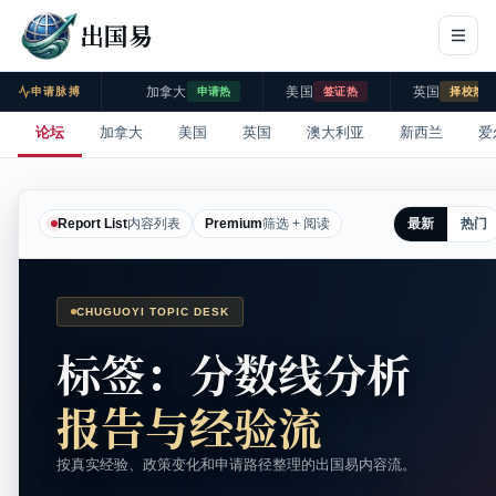
出国易
加拿大
美国
英国
申请脉搏
申请热
签证热
择校热
论坛
加拿大
美国
英国
澳大利亚
新西兰
爱
最新
热门
Report List
内容列表
Premium
筛选 + 阅读
CHUGUOYI TOPIC DESK
标签：分数线分析
报告与经验流
按真实经验、政策变化和申请路径整理的出国易内容流。