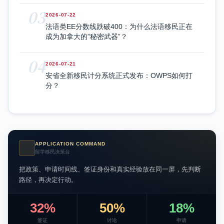
03
2026-07-22
法语类EE分数线跌破400：为什么法语移民正在
成为加拿大的”秘密武器”？
04
2026-07-21
安省全新移民计分系统正式发布：OWPS如何打
分？
APPLICATION COMMAND
AI
留学移民决策台
把政策、申请时间线、签证身份和真实经验放在同一屏，先判断
路径，再决定行动。
32%
50%
18%
签证
讨论
申请