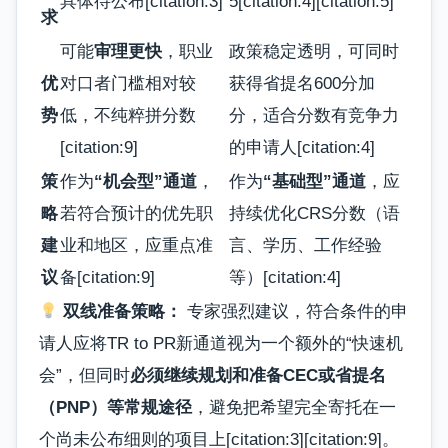
具体待公布[citation:3]
5[citation:4][citation:5]
求
可能
审理更快
，职业
政策稳定透明，可同时
优
对口者门槛相对较
获得省提名600分加
势
低，不纯粹拼分数
分，适合分数有竞争力
[citation:9]
的申请人[citation:4]
策
作为
“机会型”通道
，
作为
“基础型”通道
，应
略
若符合预计的优先职
持续优化CRS分数（语
建
业和地区，应重点准
言、学历、工作经验
议
备[citation:9]
等）[citation:4]
双线准备策略：
专家强烈建议，符合条件的申
请人应将TR to PR新通道视为一个额外的“快速机
会”，但同时
必须继续规划和准备CEC或省提名
（PNP）等常规途径
，避免把希望完全寄托在一
个尚未公布细则的项目上[citation:3][citation:9]。