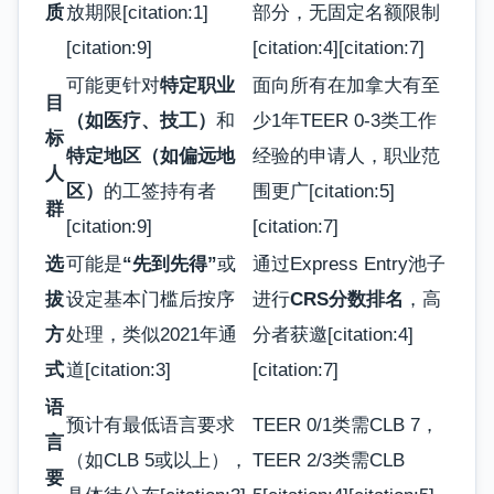
质
放期限[citation:1]
部分，无固定名额限制
[citation:9]
[citation:4][citation:7]
可能更针对
特定职业
面向所有在加拿大有至
目
（如医疗、技工）
和
少1年TEER 0-3类工作
标
特定地区（如偏远地
经验的申请人，职业范
人
区）
的工签持有者
围更广[citation:5]
群
[citation:9]
[citation:7]
选
可能是
“先到先得”
或
通过Express Entry池子
拔
设定基本门槛后按序
进行
CRS分数排名
，高
方
处理，类似2021年通
分者获邀[citation:4]
式
道[citation:3]
[citation:7]
语
预计有最低语言要求
TEER 0/1类需CLB 7，
言
（如CLB 5或以上），
TEER 2/3类需CLB
要