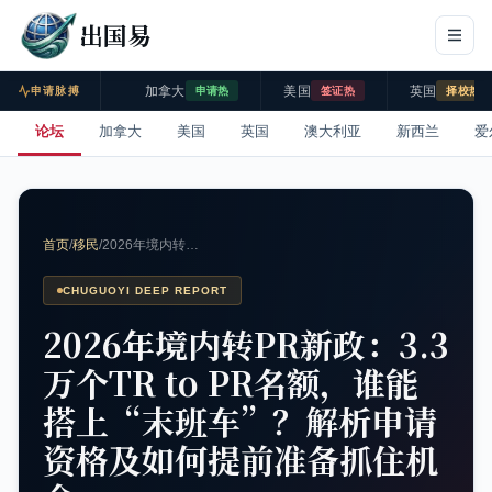
出国易
加拿大
美国
英国
申请脉搏
申请热
签证热
择校热
论坛
加拿大
美国
英国
澳大利亚
新西兰
爱
首页
/
移民
/
2026年境内转…
CHUGUOYI DEEP REPORT
2026年境内转PR新政：3.3
万个TR to PR名额，谁能
搭上“末班车”？解析申请
资格及如何提前准备抓住机