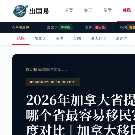
出国易
首页
签证
留学
移民
加拿大
美国
英国
申请脉搏
申请热
签证热
择
论坛
加拿大
美国
英国
澳大利亚
新西兰
首页
/
移民
/
2026年加拿大…
CHUGUOYI DEEP REPORT
2026年加拿大省
哪个省最容易移民
度对比 | 加拿大