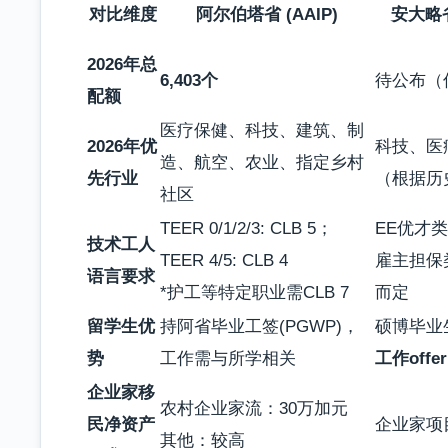
对比维度
阿尔伯塔省 (AAIP)
安大略省 
2026年总
6,403个
待公布（
配额
医疗保健、科技、建筑、制
2026年优
科技、医
造、航空、农业、指定乡村
先行业
（根据历
社区
TEER 0/1/2/3: CLB 5；
EE优才类
技术工人
TEER 4/5: CLB 4
雇主担保
语言要求
*护工等特定职业需CLB 7
而定
留学生优
持阿省毕业工签(PGWP)，
硕博毕业
势
工作需与所学相关
工作offer
企业家移
农村企业家流：30万加元
民净资产
企业家项
其他：较高