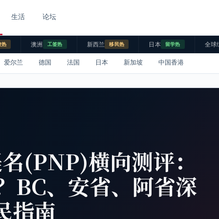
生活
论坛
澳洲
新西兰
日本
全球
校热
工签热
移民热
留学热
爱尔兰
德国
法国
日本
新加坡
中国香港
提名(PNP)横向测评：
？BC、安省、阿省深
移民指南