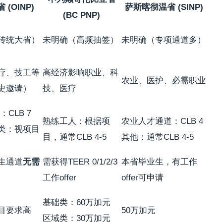
(OINP)
萨斯喀彻温省 (SINP)
(BC PNP)
传统大省）
未明确（高频抽签）
未明确（专项通道多）
疗、技工等
高经济影响职业、科
农业、医护、必需职业
史邀请）
技、医疗
：CLB 7
熟练工人：根据项
农业人才通道：CLB 4
类：视项目
目，通常CLB 4-5
其他：通常CLB 4-5
生通道
无需
需获得TEER 0/1/2/3
本省毕业生，有工作
工作offer
offer可申请
基础类：60万加元
目要求高
50万加元
区域类：30万加元