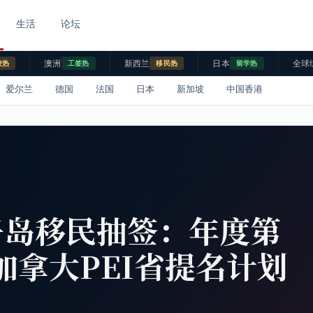
生活
论坛
澳洲
新西兰
日本
全球
校热
工签热
移民热
留学热
爱尔兰
德国
法国
日本
新加坡
中国香港
子岛移民抽签：年度第
 加拿大PEI省提名计划