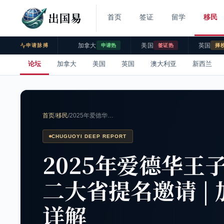
出国易
首页
签证
留学
移民
加拿大
美国
英国
申请脉搏
申请热
签证热
择
论坛
加拿大
美国
英国
澳大利亚
新西兰
首页
/
移民
/
2025年爱德华…
CHUGUOYI DEEP REPORT
2025年爱德华王
二大省提名邀请 |
详解