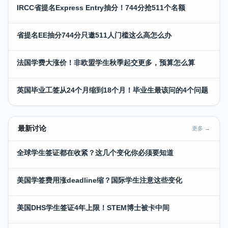
IRCC省提名Express Entry抽分！744分抢511个名额
省提名EE抽分744分只邀511人门槛这么高怎么办
法国学费大涨价！非欧盟学生秋季起交更多，预算怎么算
英国毕业工签从24个月缩到18个月！毕业生最该问的4个问题
最新讨论
更多 →
全球学生签证都在收紧？这几个变化你必须要知道
美国学签费用涨deadline缩？国际学生注意这些变化
美国DHS学生签证4年上限！STEM博士被卡中间