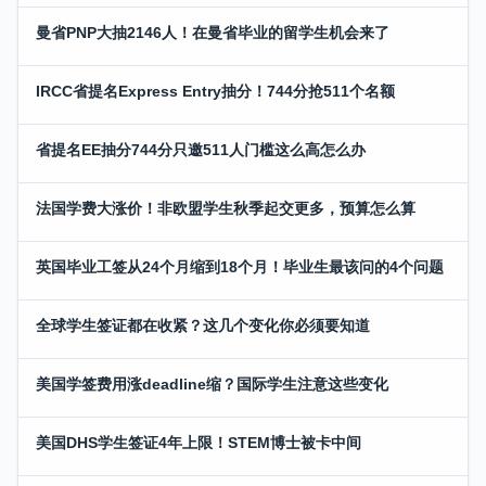
曼省PNP大抽2146人！在曼省毕业的留学生机会来了
IRCC省提名Express Entry抽分！744分抢511个名额
省提名EE抽分744分只邀511人门槛这么高怎么办
法国学费大涨价！非欧盟学生秋季起交更多，预算怎么算
英国毕业工签从24个月缩到18个月！毕业生最该问的4个问题
全球学生签证都在收紧？这几个变化你必须要知道
美国学签费用涨deadline缩？国际学生注意这些变化
美国DHS学生签证4年上限！STEM博士被卡中间