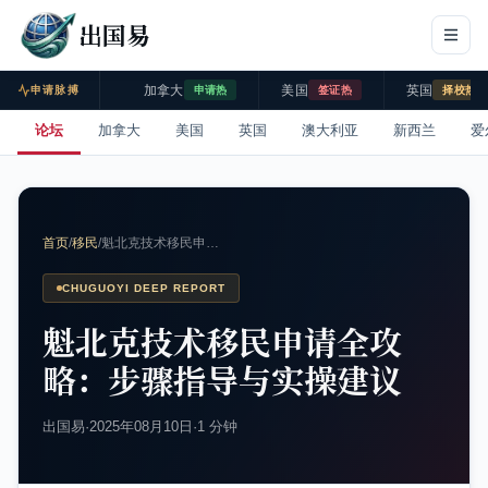
出国易
加拿大
美国
英国
申请脉搏
申请热
签证热
择校热
论坛
加拿大
美国
英国
澳大利亚
新西兰
爱
首页
/
移民
/
魁北克技术移民申…
CHUGUOYI DEEP REPORT
魁北克技术移民申请全攻
略：步骤指导与实操建议
出国易
·
2025年08月10日
·
1 分钟