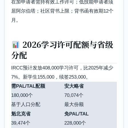
在加申请者需持有效工作许可；低技能申请者须
居阿尔伯塔；社区背书上限；背书函有效期12个
月。
2026学习许可配额与省级
分配
IRCC预计发放408,000学习许可，比2025年减少
7%。新学生155,000，续签253,000。
需PAL/TAL配额
安大略省
180,000个
70,074个
基于人口分配
最大份额
魁北克省
免PAL/TAL
39,474个
228,000个