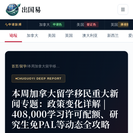
出国易
加拿大
美国
英国
申请脉搏
申请热
签证热
择校热
论坛
加拿大
美国
英国
澳大利亚
新西兰
爱
首页
/
留学
/
本周加拿大留学移…
CHUGUOYI DEEP REPORT
本周加拿大留学移民重大新
闻专题：政策变化详解 |
408,000学习许可配额、研
究生免PAL等动态全攻略