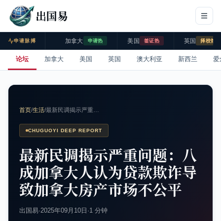
出国易
加拿大
美国
英国
申请脉搏
申请热
签证热
择校热
论坛
加拿大
美国
英国
澳大利亚
新西兰
爱
首页
/
生活
/
最新民调揭示严重…
CHUGUOYI DEEP REPORT
最新民调揭示严重问题：八
成加拿大人认为贷款欺诈导
致加拿大房产市场不公平
出国易
·
2025年09月10日
·
1 分钟