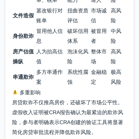
单、税单
能力
请人
险
篡改银行对
扭曲资质
市场诚
高风
文件造假
账单
评估
信
险
冒用他人信
破坏信用
被冒用
中风
身份欺诈
息
体系
者
险
房产估值
人为抬高估
泡沫化风
整体市
高风
操纵
值
险
场
险
多方串通作
系统性腐
金融稳
极高
串通欺诈
案
蚀
定
风险
多重影响
房贷欺诈不仅推高房价，还破坏了市场公平性。
虚假收入证明
被CRA报告确认为最紧迫的欺诈风
险，参与者明确表示CRA创建的验证工具将显著
简化房贷审批流程并降低欺诈风险。