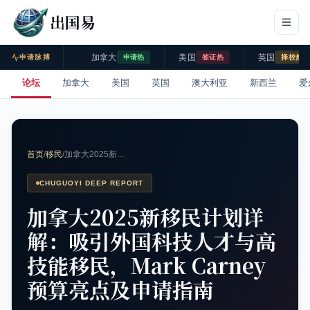
出国易
加拿大
美国
英国
申请脉搏
申请热
签证热
择校热
论坛
加拿大
美国
英国
澳大利亚
新西兰
爱
首页
/
移民
/
加拿大2025新…
CHUGUOYI DEEP REPORT
加拿大2025新移民计划详
解：吸引外国科技人才与高
技能移民，Mark Carney
预算亮点及申请指南