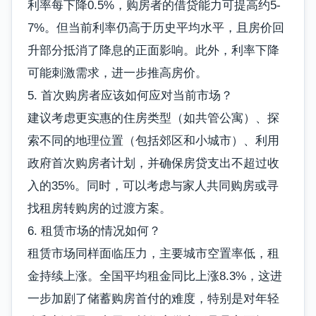
利率每下降0.5%，购房者的借贷能力可提高约5-
7%。但当前利率仍高于历史平均水平，且房价回
升部分抵消了降息的正面影响。此外，利率下降
可能刺激需求，进一步推高房价。
5. 首次购房者应该如何应对当前市场？
建议考虑更实惠的住房类型（如共管公寓）、探
索不同的地理位置（包括郊区和小城市）、利用
政府首次购房者计划，并确保房贷支出不超过收
入的35%。同时，可以考虑与家人共同购房或寻
找租房转购房的过渡方案。
6. 租赁市场的情况如何？
租赁市场同样面临压力，主要城市空置率低，租
金持续上涨。全国平均租金同比上涨8.3%，这进
一步加剧了储蓄购房首付的难度，特别是对年轻