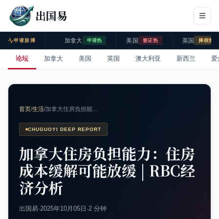
出国易
加拿大
美国
英国
申请脉搏
申请热
签证热
择校热
论坛
加拿大
美国
英国
澳大利亚
新西兰
爱
首页
/
生活
/
加拿大住房负担能…
CHUGUOYI DEEP REPORT
加拿大住房负担能力：住房
成本缓解可能放缓 | RBC经
济分析
出国易
·
2025年10月05日
·
2 分钟