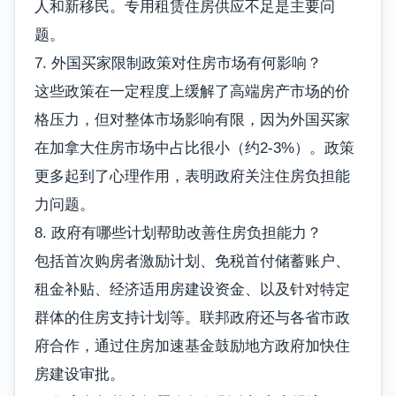
人和新移民。专用租赁住房供应不足是主要问
题。
7. 外国买家限制政策对住房市场有何影响？
这些政策在一定程度上缓解了高端房产市场的价
格压力，但对整体市场影响有限，因为外国买家
在加拿大住房市场中占比很小（约2-3%）。政策
更多起到了心理作用，表明政府关注住房负担能
力问题。
8. 政府有哪些计划帮助改善住房负担能力？
包括首次购房者激励计划、免税首付储蓄账户、
租金补贴、经济适用房建设资金、以及针对特定
群体的住房支持计划等。联邦政府还与各省市政
府合作，通过住房加速基金鼓励地方政府加快住
房建设审批。