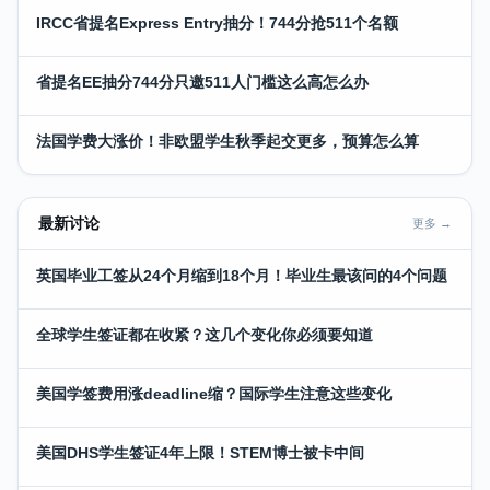
IRCC省提名Express Entry抽分！744分抢511个名额
省提名EE抽分744分只邀511人门槛这么高怎么办
法国学费大涨价！非欧盟学生秋季起交更多，预算怎么算
最新讨论
更多 →
英国毕业工签从24个月缩到18个月！毕业生最该问的4个问题
全球学生签证都在收紧？这几个变化你必须要知道
美国学签费用涨deadline缩？国际学生注意这些变化
美国DHS学生签证4年上限！STEM博士被卡中间