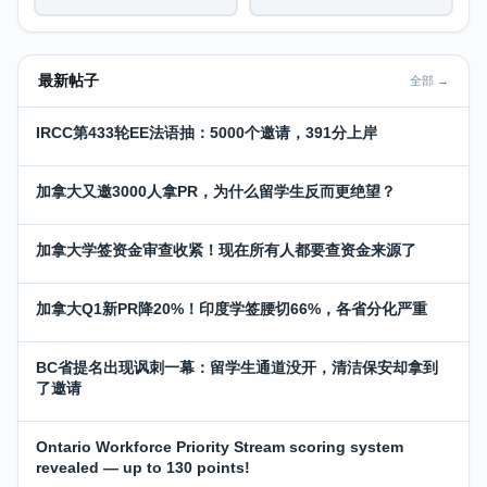
最新帖子
全部 →
IRCC第433轮EE法语抽：5000个邀请，391分上岸
加拿大又邀3000人拿PR，为什么留学生反而更绝望？
加拿大学签资金审查收紧！现在所有人都要查资金来源了
加拿大Q1新PR降20%！印度学签腰切66%，各省分化严重
BC省提名出现讽刺一幕：留学生通道没开，清洁保安却拿到
了邀请
Ontario Workforce Priority Stream scoring system
revealed — up to 130 points!