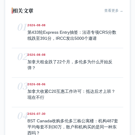
相关文章
查看更多 →
01
2026-08-08
第433轮Express Entry抽签：法语专项CRS分数
线跌至391分，IRCC发出5000个邀请
02
2026-08-08
加拿大租金跌了22个月，多伦多为什么开始反
弹？
03
2026-08-06
加拿大收紧C20互惠工作许可：抵达后才上班？
现在不行
04
2026-07-30
BST Canada收购多伦多三栋公寓楼：机构487套
平均每套不到30万，散户和机构买的是同一种东
西吗？