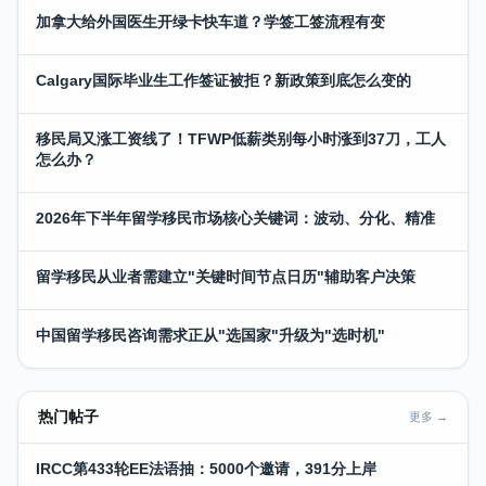
加拿大给外国医生开绿卡快车道？学签工签流程有变
Calgary国际毕业生工作签证被拒？新政策到底怎么变的
移民局又涨工资线了！TFWP低薪类别每小时涨到37刀，工人
怎么办？
2026年下半年留学移民市场核心关键词：波动、分化、精准
留学移民从业者需建立"关键时间节点日历"辅助客户决策
中国留学移民咨询需求正从"选国家"升级为"选时机"
热门帖子
更多 →
IRCC第433轮EE法语抽：5000个邀请，391分上岸