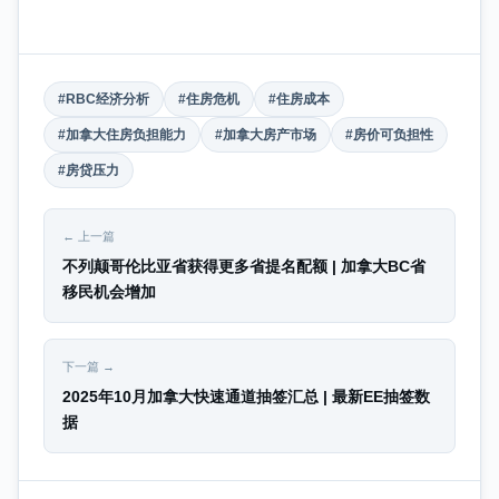
#RBC经济分析
#住房危机
#住房成本
#加拿大住房负担能力
#加拿大房产市场
#房价可负担性
#房贷压力
← 上一篇
不列颠哥伦比亚省获得更多省提名配额 | 加拿大BC省
移民机会增加
下一篇 →
2025年10月加拿大快速通道抽签汇总 | 最新EE抽签数
据