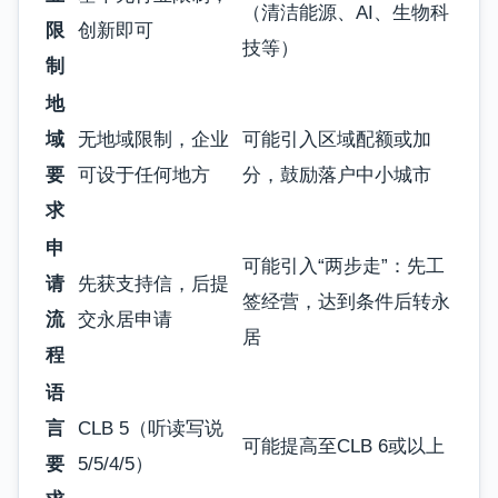
（清洁能源、AI、生物科
限
创新即可
技等）
制
地
域
无地域限制，企业
可能引入区域配额或加
要
可设于任何地方
分，鼓励落户中小城市
求
申
可能引入“两步走”：先工
请
先获支持信，后提
签经营，达到条件后转永
流
交永居申请
居
程
语
言
CLB 5（听读写说
可能提高至CLB 6或以上
要
5/5/4/5）