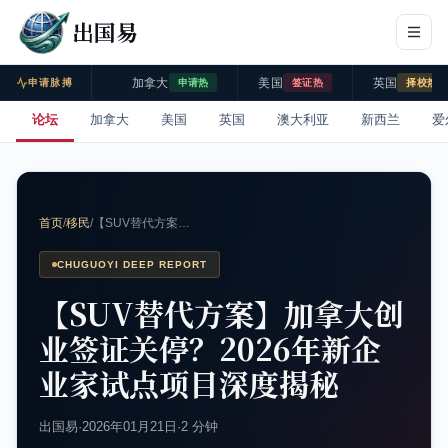
出国易
加拿大
美国
英国
申请脉搏
申请热
签证热
择校热
论坛
加拿大
美国
英国
澳大利亚
新西兰
爱
首页
/
移民
/
【SUV替代方案…
CHUGUOYI DEEP REPORT
【SUV替代方案】加拿大创
业签证关停？2026年新企
业家试点项目深度揭秘
出国易
·
2026年01月21日
·
2 分钟