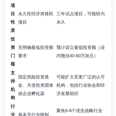
项
目
永久性经济类移民
三年试点项目，可能转为
性
项目
永久
质
投
资
无明确最低投资额
预计设立最低投资额（业
门
要求
内预估40-60万加元）
槛
支
指定风险投资基
可能扩大至更广泛的认可
持
金、天使投资团体
机构，包括行业协会和经
机
或企业孵化器
济发展组织
构
行
聚焦6-8个优先战略行业
业
基本无行业限制，